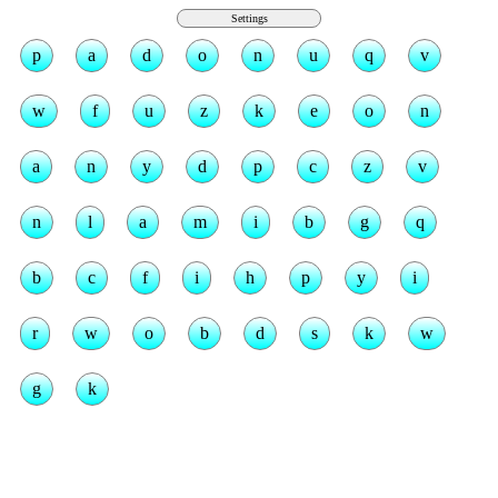
p
a
d
o
n
u
q
v
w
f
u
z
k
e
o
n
a
n
y
d
p
c
z
v
n
l
a
m
i
b
g
q
b
c
f
i
h
p
y
i
r
w
o
b
d
s
k
w
g
k